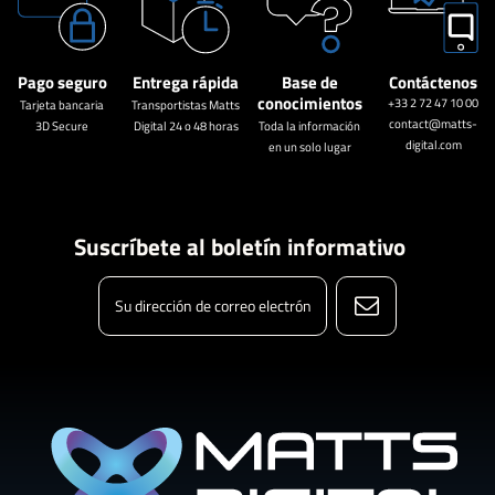
Pago seguro
Entrega rápida
Base de
Contáctenos
conocimientos
+33 2 72 47 10 00
Tarjeta bancaria
Transportistas Matts
contact@matts-
3D Secure
Digital 24 o 48 horas
Toda la información
digital.com
en un solo lugar
Suscríbete al boletín informativo