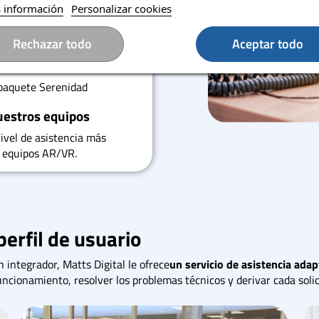
 información
Personalizar cookies
biertos por la garantía del
Rechazar todo
Aceptar todo
itar la tramitación del
 paquete Serenidad
uestros equipos
ivel de asistencia más
s equipos AR/VR.
erfil de usuario
n integrador, Matts Digital le ofrece
un servicio de asistencia ada
cionamiento, resolver los problemas técnicos y derivar cada solic