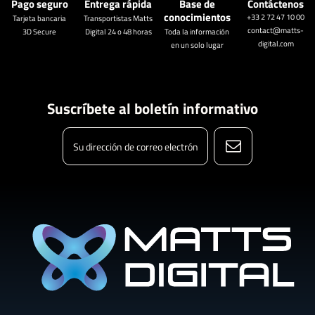
Pago seguro
Entrega rápida
Base de
Contáctenos
conocimientos
+33 2 72 47 10 00
Tarjeta bancaria
Transportistas Matts
contact@matts-
3D Secure
Digital 24 o 48 horas
Toda la información
digital.com
en un solo lugar
Suscríbete al boletín informativo