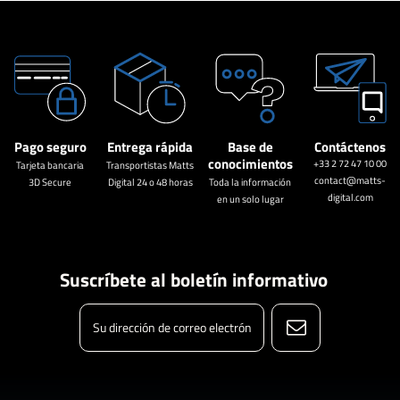
Pago seguro
Entrega rápida
Base de
Contáctenos
conocimientos
+33 2 72 47 10 00
Tarjeta bancaria
Transportistas Matts
contact@matts-
3D Secure
Digital 24 o 48 horas
Toda la información
digital.com
en un solo lugar
Suscríbete al boletín informativo