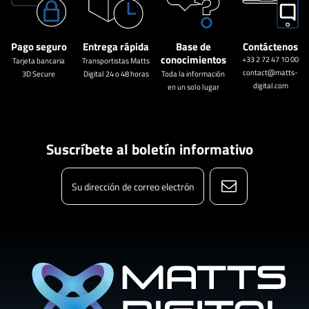
Pago seguro
Entrega rápida
Base de
Contáctenos
conocimientos
+33 2 72 47 10 00
Tarjeta bancaria
Transportistas Matts
contact@matts-
3D Secure
Digital 24 o 48 horas
Toda la información
digital.com
en un solo lugar
Suscríbete al boletín informativo