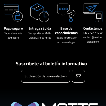
Pago seguro
Entrega rápida
Base de
Contáctenos
conocimientos
+33 2 72 47 10 00
Tarjeta bancaria
Transportistas Matts
contact@matts-
3D Secure
Digital 24 o 48 horas
Toda la información
digital.com
en un solo lugar
Suscríbete al boletín informativo