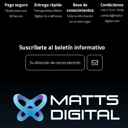
Pago seguro
Entrega rápida
Base de
Contáctenos
conocimientos
+33 2 72 47 10 00
Tarjeta bancaria
Transportistas Matts
contact@matts-
3D Secure
Digital 24 o 48 horas
Toda la información
digital.com
en un solo lugar
Suscríbete al boletín informativo