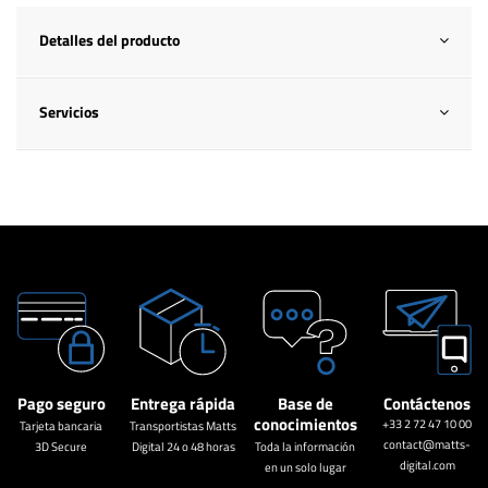
Detalles del producto
Servicios
Pago seguro
Entrega rápida
Base de
Contáctenos
conocimientos
+33 2 72 47 10 00
Tarjeta bancaria
Transportistas Matts
contact@matts-
3D Secure
Digital 24 o 48 horas
Toda la información
digital.com
en un solo lugar