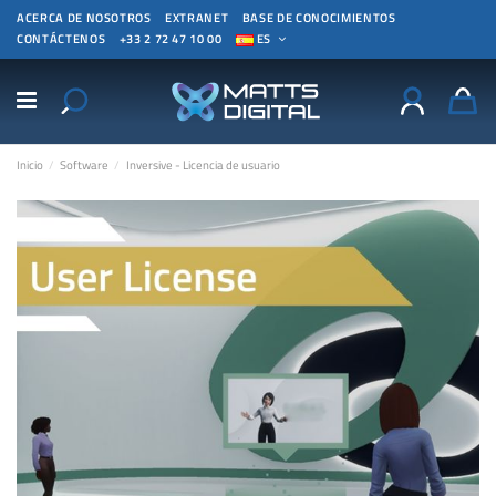
ACERCA DE NOSOTROS
EXTRANET
BASE DE CONOCIMIENTOS
CONTÁCTENOS
+33 2 72 47 10 00
ES
Inicio
Software
Inversive - Licencia de usuario