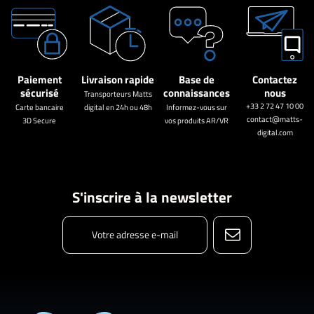
Paiement
Livraison rapide
Base de
Contactez
sécurisé
connaissances
nous
Transporteurs Matts
+33 2 72 47 10 00
Carte bancaire
digital en 24h ou 48h
Informez-vous sur
contact@matts-
3D Secure
vos produits AR/VR
digital.com
S'inscrire à la newsletter