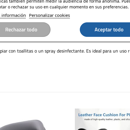
nicas también permiten medir la audiencia de forma anónima. Pue
tar o rechazar su uso en cualquier momento en sus preferencias.
terprise es un accesorio esencial diseñado para optimizar tu comodi
 información
Personalizar cookies
al tiempo que mantiene unos altos estándares de higiene. Gracias 
amente de las gafas incluso durante largas sesiones de VR. Su diseño
modidad óptima.cker estilo de vida
Rechazar todo
Aceptar todo
impiar con toallitas o un spray desinfectante. Es ideal para un uso