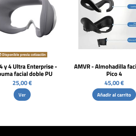
Disponible previa cotización
4 y 4 Ultra Enterprise -
AMVR - Almohadilla faci
uma facial doble PU
Pico 4
25,00 €
45,00 €
Ver
Añadir al carrito