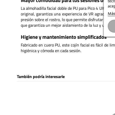
Mayor comodidad para tus sesiones de VR
téc
acep
La almohadilla facial doble de PU para Pico 4 Ultra En
Más
original, garantiza una experiencia de VR agradable 
presión sobre el rostro, lo que permite disfrutar plen
que garantiza un mejor aislamiento de la luz y una co
Higiene y mantenimiento simplificados
Fabricado en cuero PU, este cojín facial es fácil de l
higiénica y cómoda en cada sesión.
También podría interesarle