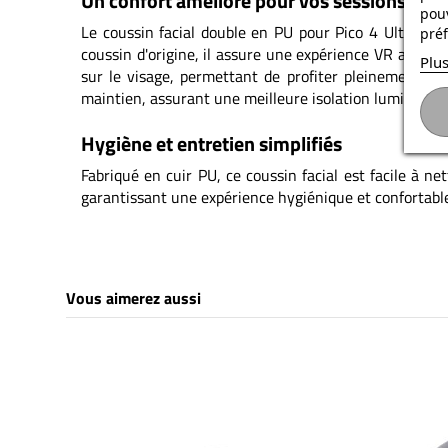
Un confort amélioré pour vos sessions VR
pouv
Le coussin facial double en PU pour Pico 4 Ultra En
préf
coussin d'origine, il assure une expérience VR agréab
Plus
sur le visage, permettant de profiter pleinement d
maintien, assurant une meilleure isolation lumineuse 
Hygiène et entretien simplifiés
Fabriqué en cuir PU, ce coussin facial est facile à ne
garantissant une expérience hygiénique et confortabl
Vous aimerez aussi