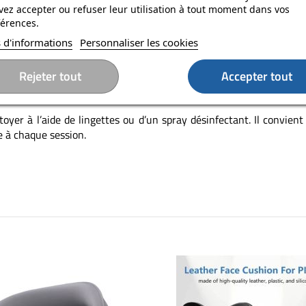
ez accepter ou refuser leur utilisation à tout moment dans vos
treprise est un accessoire essentiel conçu pour optimiser votre 
érences.
le tout en maintenant des normes d'hygiène élevées. Grâce à son 
 d'informations
Personnaliser les cookies
e votre casque même lors de longues sessions VR. Sa conception
et un confort optimal.
Rejeter tout
Accepter tout
ttoyer à l’aide de lingettes ou d’un spray désinfectant. Il convien
e à chaque session.