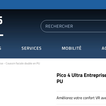
S
SERVICES
MOBILITÉ
A
ise - Coussin faciale double en PU
Pico 4 Ultra Entrepris
PU
Améliorez votre confort VR ave