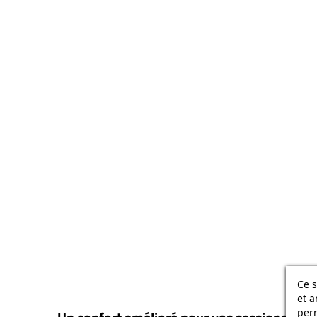
Ce s
et a
per