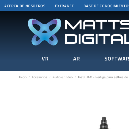
ACERCA DE NOSOTROS
EXTRANET
BASE DE CONOCIMIENTO
VR
AR
SOFTWAR
Inicio
Accesorios
Audio & Vídeo
Insta 360 - Pértiga para selfies de