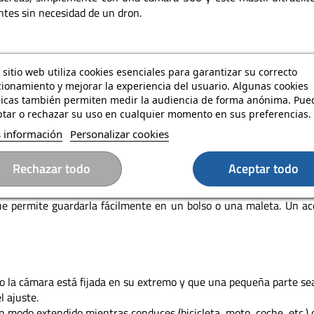
antes sin necesidad de un dron.
értiga te permite capturar planos inéditos, perfectos para vídeos
 sitio web utiliza cookies esenciales para garantizar su correcto
 tus grabaciones.
ionamiento y mejorar la experiencia del usuario. Algunas cookies
nicas también permiten medir la audiencia de forma anónima. Pue
tar o rechazar su uso en cualquier momento en sus preferencias.
 información
Personalizar cookies
olidez y ligereza, con un peso de solo 365 g. Su revestimiento su
Rechazar todo
Aceptar todo
e permite guardarla fácilmente en un bolso o una maleta. Un acc
o la cámara está fijada en su extremo y que una pequeña parte sea
l ajuste.
en modo extendido mientras conduces (bicicleta, moto, coche, etc.) 