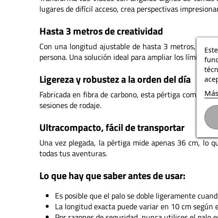
lugares de difícil acceso, crea perspectivas impresion
Hasta 3 metros de creatividad
Con una longitud ajustable de hasta 3 metros, esta p
Este
persona. Una solución ideal para ampliar los límites de
func
téc
Ligereza y robustez a la orden del día
acep
Más
Fabricada en fibra de carbono, esta pértiga combina s
sesiones de rodaje.
Ultracompacto, fácil de transportar
Una vez plegada, la pértiga mide apenas 36 cm, lo qu
todas tus aventuras.
Lo que hay que saber antes de usar:
Es posible que el palo se doble ligeramente cuand
La longitud exacta puede variar en 10 cm según e
Por razones de seguridad, nunca utilices el palo 