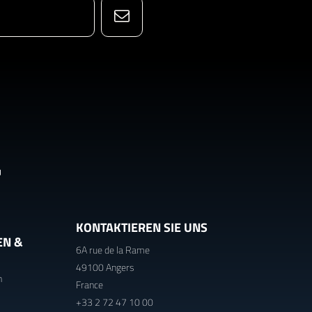
KONTAKTIEREN SIE UNS
EN &
6A rue de la Rame
49100 Angers
n
France
+33 2 72 47 10 00