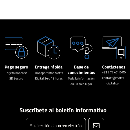
Pago seguro
Entrega rápida
Base de
Contáctenos
conocimientos
+33 2 72 47 10 00
Tarjeta bancaria
Transportistas Matts
contact@matts-
3D Secure
Digital 24 o 48 horas
Toda la información
digital.com
en un solo lugar
Suscríbete al boletín informativo