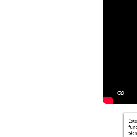
Este
func
téc