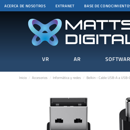
ACERCA DE NOSOTROS
EXTRANET
BASE DE CONOCIMIENTO
VR
AR
SOFTWAR
Inicio
Accesorios
Informática y redes
Belkin - Cable USB-A a USB-