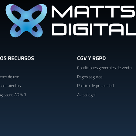
OS RECURSOS
CGV Y RGPD
Condiciones generales de venta
asos de uso
Pagos seguros
nocimientos
Política de privacidad
og sobre AR/VR
Aviso legal