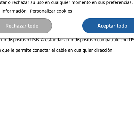
tar o rechazar su uso en cualquier momento en sus preferencias.
a
 información
Personalizar cookies
conectar tus gafas de VR al ordenador y sincronizar todos tus arc
ida que la del USB 2.0 (480 Mbit/s), 12 veces más rápida que la de
Rechazar todo
Aceptar todo
abras.
 un dispositivo USB-A estándar a un dispositivo compatible con US
 que le permite conectar el cable en cualquier dirección.