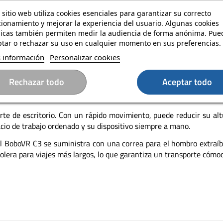
 sitio web utiliza cookies esenciales para garantizar su correcto
ionamiento y mejorar la experiencia del usuario. Algunas cookies
específicamente para los cascos Meta Quest 3 y 3S, incluyendo 
nicas también permiten medir la audiencia de forma anónima. Pue
quipo, al tiempo que ofrecen una protección óptima contra los golp
tar o rechazar su uso en cualquier momento en sus preferencias.
oboVR C3 combina robustez y elasticidad, con un nivel de dure
 información
Personalizar cookies
xcepcional. Además, su revestimiento de tejido Dragon Dance, alt
Rechazar todo
Aceptar todo
 de escritorio. Con un rápido movimiento, puede reducir su altur
acio de trabajo ordenado y su dispositivo siempre a mano.
l BoboVR C3 se suministra con una correa para el hombro extraíb
olera para viajes más largos, lo que garantiza un transporte cómo