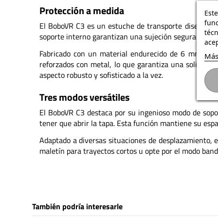
Protección a medida
Este
func
El BoboVR C3 es un estuche de transporte diseñado 
téc
soporte interno garantizan una sujeción segura de tu e
acep
Fabricado con un material endurecido de 6 mm, el B
Más
reforzados con metal, lo que garantiza una solidez e
aspecto robusto y sofisticado a la vez.
Tres modos versátiles
El BoboVR C3 destaca por su ingenioso modo de soporte
tener que abrir la tapa. Esta función mantiene su esp
Adaptado a diversas situaciones de desplazamiento, e
maletín para trayectos cortos u opte por el modo band
También podría interesarle