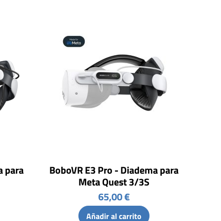
a para
BoboVR E3 Pro - Diadema para
Meta Quest 3/3S
65,00 €
Añadir al carrito