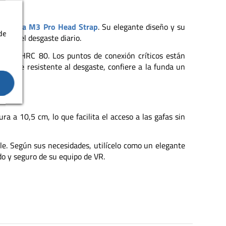
la
correa M3 Pro Head Strap
. Su elegante diseño y su
de
es y el desgaste diario.
za de HRC 80. Los puntos de conexión críticos están
amente resistente al desgaste, confiere a la funda un
a a 10,5 cm, lo que facilita el acceso a las gafas sin
le. Según sus necesidades, utilícelo como un elegante
do y seguro de su equipo de VR.