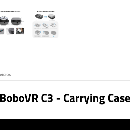
vicios
BoboVR C3 - Carrying Cas