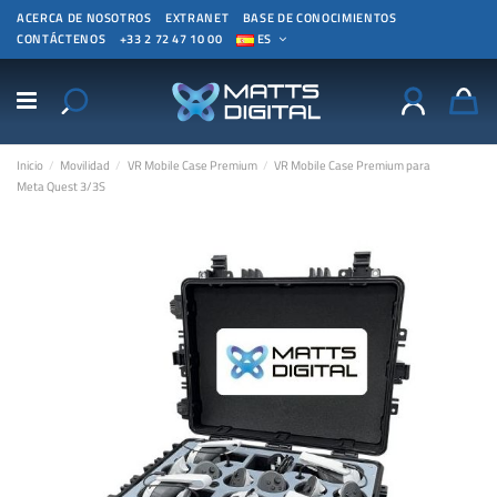
ACERCA DE NOSOTROS
EXTRANET
BASE DE CONOCIMIENTOS
CONTÁCTENOS
+33 2 72 47 10 00
ES
Inicio
Movilidad
VR Mobile Case Premium
VR Mobile Case Premium para
Meta Quest 3/3S