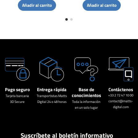
Añadir al carrito
Añadir al carrito
Pago seguro
Entrega rápida
Base de
Contáctenos
conocimientos
+33 2 72 47 10 00
Tarjeta bancaria
Transportistas Matts
contact@matts-
3D Secure
Digital 24 o 48 horas
Toda la información
digital.com
en un solo lugar
Suscríbete al boletín informativo