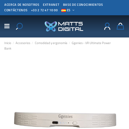
ACERCA DE NOSOTROS
EXTRANET
BASE DE CONOCIMIENTOS
CONTÁCTENOS
+33 2 72 47 10 00
ES
Inicio
Accesorios
Comodidad y ergonomía
Ggenies - VR Ultimate Power
Bank