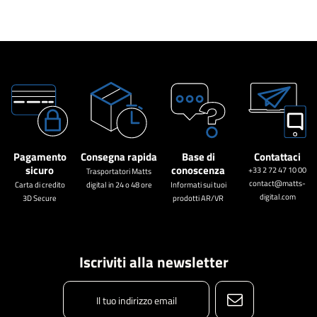
Pagamento
Consegna rapida
Base di
Contattaci
sicuro
conoscenza
+33 2 72 47 10 00
Trasportatori Matts
contact@matts-
Carta di credito
digital in 24 o 48 ore
Informati sui tuoi
digital.com
3D Secure
prodotti AR/VR
Iscriviti alla newsletter