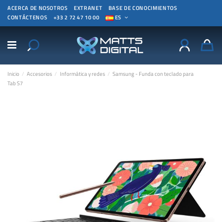
ACERCA DE NOSOTROS
EXTRANET
BASE DE CONOCIMIENTOS
CONTÁCTENOS
+33 2 72 47 10 00
ES
Inicio
Accesorios
Informática y redes
Samsung - Funda con teclado para
Tab S7