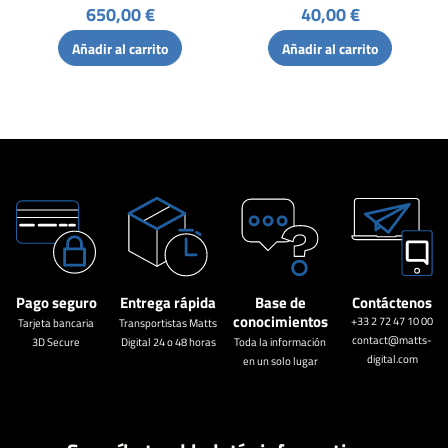
650,00 €
40,00 €
Añadir al carrito
Añadir al carrito
Pago seguro
Entrega rápida
Base de
Contáctenos
conocimientos
+33 2 72 47 10 00
Tarjeta bancaria
Transportistas Matts
contact@matts-
3D Secure
Digital 24 o 48 horas
Toda la información
digital.com
en un solo lugar