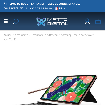
À PROPOS DE NOUS
EXTRANET
BASE DE CONNAISSANCES
CONTACTEZ-NOUS
+33 2 72 47 10 00
FR
Accueil
Accessoires
Informatique & Réseau
Samsung - coque avec clavier
pour Tab S7