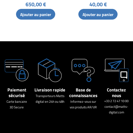
650,00 €
40,00 €
Ajouter au panier
Ajouter au panier
Paiement
Livraison rapide
Base de
Contactez
sécurisé
connaissances
nous
Transporteurs Matts
+33 2 72 47 10 00
Carte bancaire
digital en 24h ou 48h
Informez-vous sur
contact@matts-
3D Secure
vos produits AR/VR
digital.com