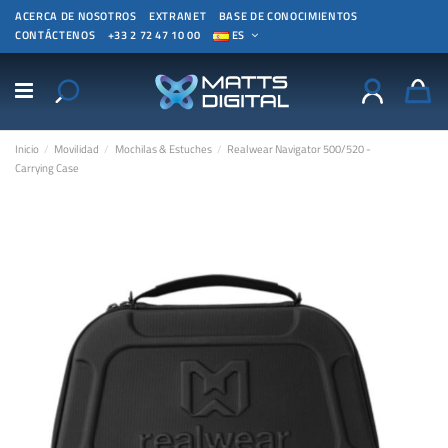
ACERCA DE NOSOTROS
EXTRANET
BASE DE CONOCIMIENTOS
CONTÁCTENOS
+33 2 72 47 10 00
ES
Inicio
Movilidad
Mochilas & Estuches
Realwear Navigator 500/520 -
Carrying Case