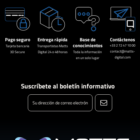
Pago seguro
Entrega rápida
Base de
Contáctenos
conocimientos
+33 2 72 47 10 00
Tarjeta bancaria
Transportistas Matts
contact@matts-
3D Secure
Digital 24 o 48 horas
Toda la información
digital.com
en un solo lugar
Suscríbete al boletín informativo