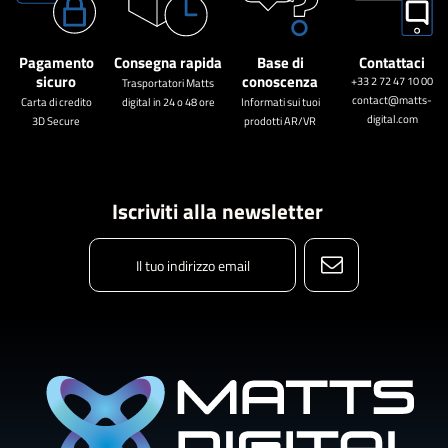
Pagamento
Consegna rapida
Base di
Contattaci
sicuro
conoscenza
+33 2 72 47 10 00
Trasportatori Matts
contact@matts-
Carta di credito
digital in 24 o 48 ore
Informati sui tuoi
digital.com
3D Secure
prodotti AR/VR
Iscriviti alla newsletter