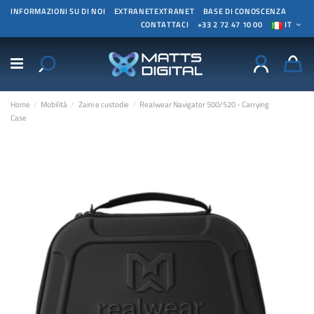
INFORMAZIONI SU DI NOI
EXTRANETEXTRANET
BASE DI CONOSCENZA
CONTATTACI
+33 2 72 47 10 00
IT
Home
Mobilità
Zaini e custodie
Realwear Navigator 500/520 - Carrying
Case