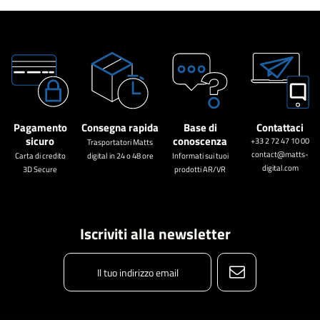
Pagamento
Consegna rapida
Base di
Contattaci
sicuro
conoscenza
+33 2 72 47 10 00
Trasportatori Matts
contact@matts-
Carta di credito
digital in 24 o 48 ore
Informati sui tuoi
digital.com
3D Secure
prodotti AR/VR
Iscriviti alla newsletter