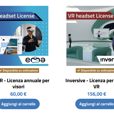
Disponibile su ordinazione
Disponibile su ordinazio
 - Licenza annuale per
Inversive - Licenza per
visori
VR
60,00 €
156,00 €
Aggiungi al carrello
Aggiungi al carrello