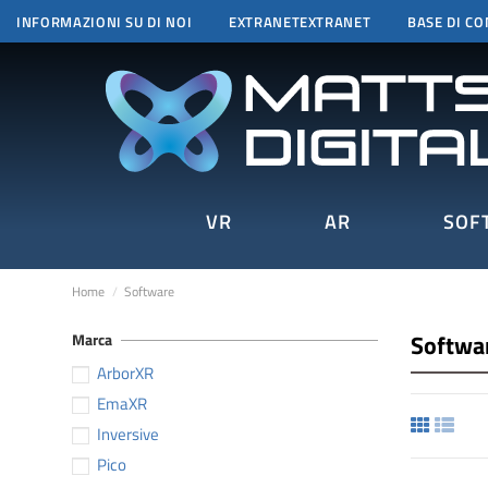
INFORMAZIONI SU DI NOI
EXTRANETEXTRANET
BASE DI C
VR
AR
SOF
Home
Software
Softwa
Marca
ArborXR
EmaXR
Inversive
Pico