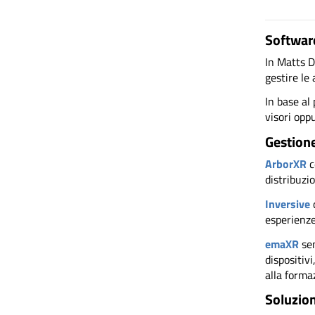
Software
In Matts D
gestire le 
In base al
visori opp
Gestione
ArborXR
c
distribuzio
Inversive
c
esperienze
emaXR
sem
dispositivi
alla formaz
Soluzioni