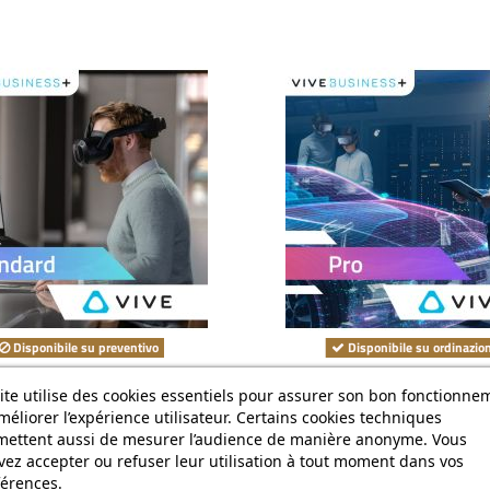
Disponibile su preventivo
Disponibile su ordinazio
e Business+ Standard
Vive Business+ P
ite utilise des cookies essentiels pour assurer son bon fonctionne
0,00 €
260,00 €
méliorer l’expérience utilisateur. Certains cookies techniques
mettent aussi de mesurer l’audience de manière anonyme. Vous
ez accepter ou refuser leur utilisation à tout moment dans vos
Visualizza
Aggiungi al carrello
érences.