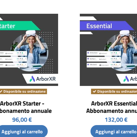
Disponibile su ordinazione
Disponibile su ordinazio
ArborXR Starter -
ArborXR Essential
bonamento annuale
Abbonamento annu
96,00 €
132,00 €
Aggiungi al carrello
Aggiungi al carrello