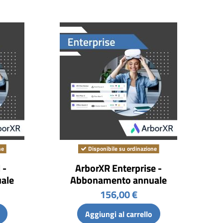
ne
Disponibile su ordinazione
 -
ArborXR Enterprise -
ale
Abbonamento annuale
156,00 €
Aggiungi al carrello