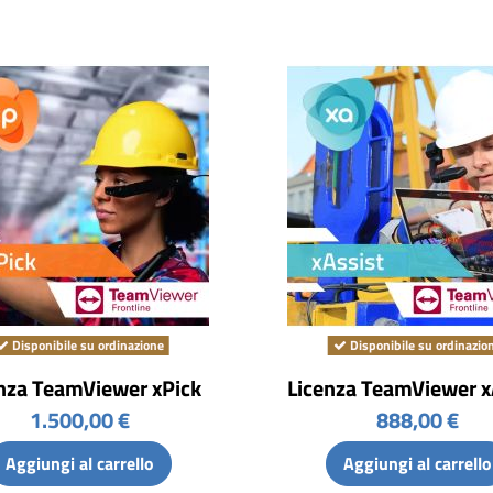
Disponibile su ordinazione
Disponibile su ordinazio
nza TeamViewer xPick
Licenza TeamViewer x
1.500,00 €
888,00 €
Aggiungi al carrello
Aggiungi al carrello