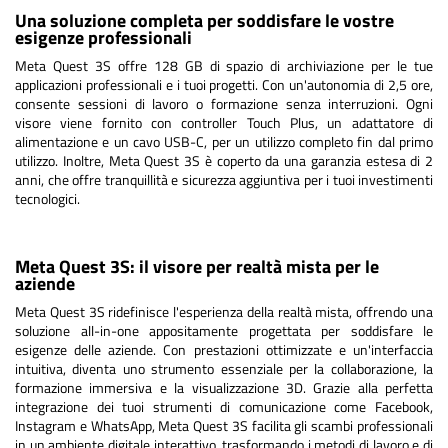
Una soluzione completa per soddisfare le vostre
esigenze professionali
Meta Quest 3S offre 128 GB di spazio di archiviazione per le tue
applicazioni professionali e i tuoi progetti. Con un'autonomia di 2,5 ore,
consente sessioni di lavoro o formazione senza interruzioni. Ogni
visore viene fornito con controller Touch Plus, un adattatore di
alimentazione e un cavo USB-C, per un utilizzo completo fin dal primo
utilizzo. Inoltre, Meta Quest 3S è coperto da una garanzia estesa di 2
anni, che offre tranquillità e sicurezza aggiuntiva per i tuoi investimenti
tecnologici.
Meta Quest 3S: il visore per realtà mista per le
aziende
Meta Quest 3S ridefinisce l'esperienza della realtà mista, offrendo una
soluzione all-in-one appositamente progettata per soddisfare le
esigenze delle aziende. Con prestazioni ottimizzate e un'interfaccia
intuitiva, diventa uno strumento essenziale per la collaborazione, la
formazione immersiva e la visualizzazione 3D. Grazie alla perfetta
integrazione dei tuoi strumenti di comunicazione come Facebook,
Instagram e WhatsApp, Meta Quest 3S facilita gli scambi professionali
in un ambiente digitale interattivo, trasformando i metodi di lavoro e di