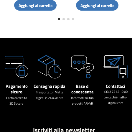
Aggiungi al carrello
Aggiungi al carrello
Pagamento
Consegna rapida
Base di
Contattaci
sicuro
conoscenza
+33 2 72 47 10 00
Trasportatori Matts
contact@matts-
Carta di credito
digital in 24 o 48 ore
Informati sui tuoi
digital.com
3D Secure
prodotti AR/VR
Iscriviti alla newsletter