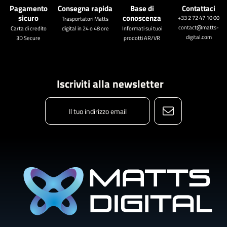
Pagamento
Consegna rapida
Base di
Contattaci
sicuro
conoscenza
+33 2 72 47 10 00
Trasportatori Matts
contact@matts-
Carta di credito
digital in 24 o 48 ore
Informati sui tuoi
digital.com
3D Secure
prodotti AR/VR
Iscriviti alla newsletter