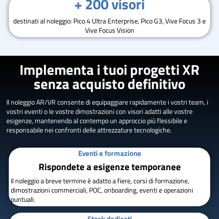
+ 200 visori
destinati al noleggio: Pico 4 Ultra Enterprise, Pico G3, Vive Focus 3 e
Vive Focus Vision
Implementa i tuoi progetti XR
senza acquisto definitivo
Il noleggio AR/VR consente di equipaggiare rapidamente i vostri team, i
vostri eventi o le vostre dimostrazioni con visori adatti alle vostre
esigenze, mantenendo al contempo un approccio più flessibile e
responsabile nei confronti delle attrezzature tecnologiche.
Eventi e formazione
Rispondete a esigenze temporanee
Il noleggio a breve termine è adatto a fiere, corsi di formazione,
dimostrazioni commerciali, POC, onboarding, eventi e operazioni
puntuali.
Stock dedicati