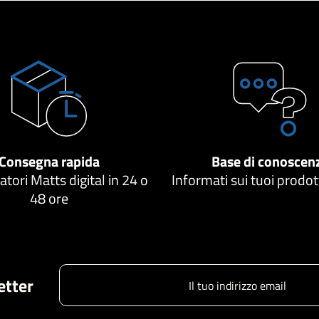
Consegna rapida
Base di conoscen
atori Matts digital in 24 o
Informati sui tuoi prodo
48 ore
letter