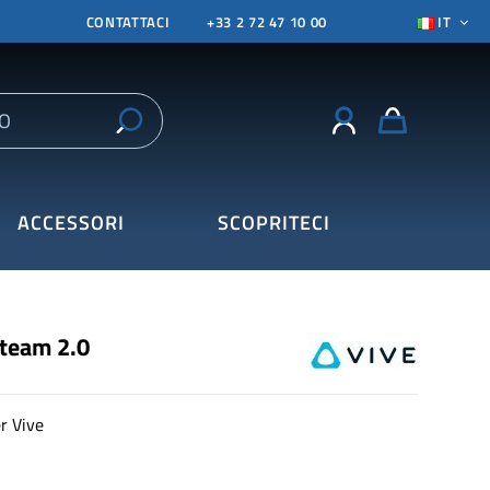
CONTATTACI
+33 2 72 47 10 00
IT
ACCESSORI
SCOPRITECI
Steam 2.0
r Vive