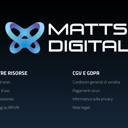
TRE RISORSE
CGV E GDPR
tranet
Condizioni generali di vendita
i d'uso
Pagamenti sicuri
noscenza
Informativa sulla privacy
log su AR/VR
Note legali