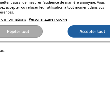
mettent aussi de mesurer l’audience de manière anonyme. Vous
ez accepter ou refuser leur utilisation à tout moment dans vos
la presenza e l'immersione nella realtà virtuale in una stanza aiuta
érences.
ione esatta.
 d'informations
Personalizzare i cookie
Rejeter tout
Accepter tout
.
ax.