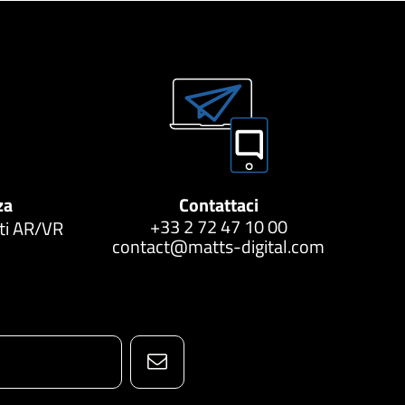
za
Contattaci
+33 2 72 47 10 00
tti AR/VR
contact@matts-digital.com