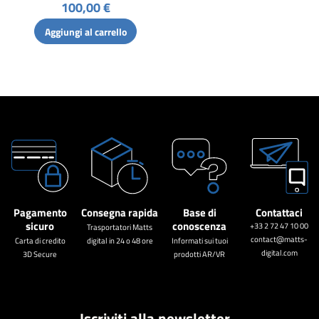
100,00 €
Aggiungi al carrello
Pagamento
Consegna rapida
Base di
Contattaci
sicuro
conoscenza
+33 2 72 47 10 00
Trasportatori Matts
contact@matts-
Carta di credito
digital in 24 o 48 ore
Informati sui tuoi
digital.com
3D Secure
prodotti AR/VR
Iscriviti alla newsletter