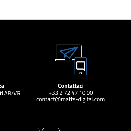
za
Contattaci
+33 2 72 47 10 00
tti AR/VR
contact@matts-digital.com