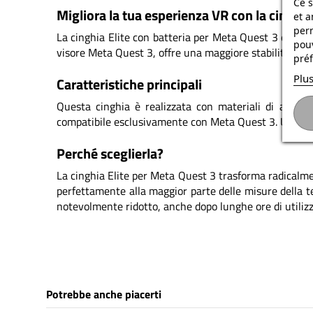
Ce s
Migliora la tua esperienza VR con la cinghia
et a
per
La cinghia Elite con batteria per Meta Quest 3 è l'ac
pouv
visore Meta Quest 3, offre una maggiore stabilità e inte
préf
Plus
Caratteristiche principali
Questa cinghia è realizzata con materiali di alta qua
compatibile esclusivamente con Meta Quest 3. Uno dei 
Perché sceglierla?
La cinghia Elite per Meta Quest 3 trasforma radicalme
perfettamente alla maggior parte delle misure della tes
notevolmente ridotto, anche dopo lunghe ore di utilizz
Potrebbe anche piacerti