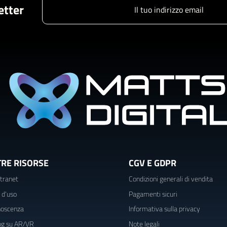
letter
TRE RISORSE
CGV E GDPR
tranet
Condizioni generali di vendita
i d'uso
Pagamenti sicuri
noscenza
Informativa sulla privacy
log su AR/VR
Note legali