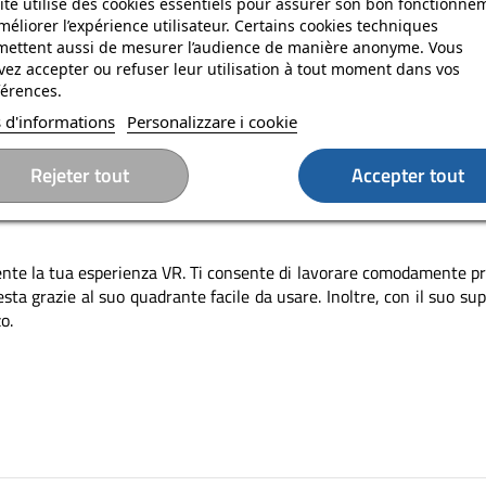
ite utilise des cookies essentiels pour assurer son bon fonctionne
 Elite con batteria per Meta Quest 3
méliorer l’expérience utilisateur. Certains cookies techniques
mettent aussi de mesurer l’audience de manière anonyme. Vous
cessorio ideale per gli utenti che desiderano combinare comfort e 
ez accepter ou refuser leur utilisation à tout moment dans vos
gra una batteria agli ioni di litio.
érences.
 d'informations
Personalizzare i cookie
lità: plastica, silicone per il supporto posteriore della testa e
Rejeter tout
Accepter tout
suoi principali vantaggi è la batteria integrata, che offre una 
nte la tua esperienza VR. Ti consente di lavorare comodamente pro
ta grazie al suo quadrante facile da usare. Inoltre, con il suo supp
o.