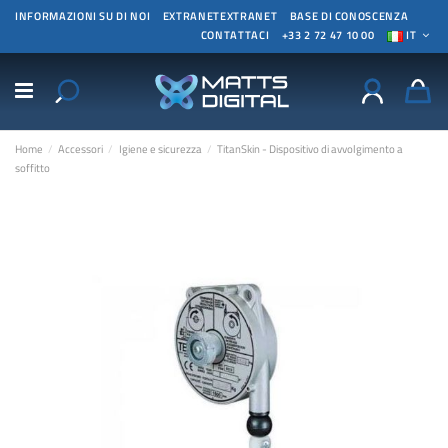
INFORMAZIONI SU DI NOI
EXTRANETEXTRANET
BASE DI CONOSCENZA
CONTATTACI
+33 2 72 47 10 00
IT
Home
Accessori
Igiene e sicurezza
TitanSkin - Dispositivo di avvolgimento a
soffitto