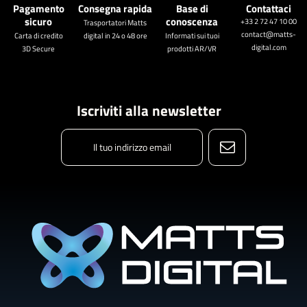
Pagamento
Consegna rapida
Base di
Contattaci
sicuro
conoscenza
+33 2 72 47 10 00
Trasportatori Matts
contact@matts-
Carta di credito
digital in 24 o 48 ore
Informati sui tuoi
digital.com
3D Secure
prodotti AR/VR
Iscriviti alla newsletter