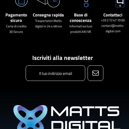
Pagamento
Consegna rapida
Base di
Contattaci
sicuro
conoscenza
+33 2 72 47 10 00
Trasportatori Matts
contact@matts-
Carta di credito
digital in 24 o 48 ore
Informati sui tuoi
digital.com
3D Secure
prodotti AR/VR
Iscriviti alla newsletter