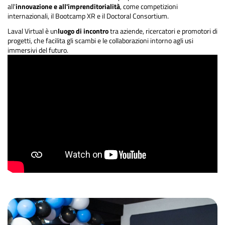
all'
innovazione e all'imprenditorialità
, come competizioni
internazionali, il Bootcamp XR e il Doctoral Consortium.
Laval Virtual è un
luogo di incontro
tra aziende, ricercatori e promotori di
progetti, che facilita gli scambi e le collaborazioni intorno agli usi
immersivi del futuro.