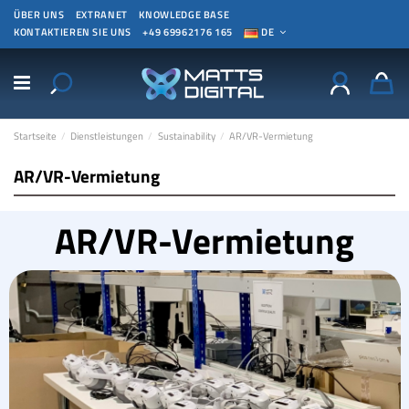
ÜBER UNS
EXTRANET
KNOWLEDGE BASE
KONTAKTIEREN SIE UNS
+49 69962176 165
DE
Startseite
Dienstleistungen
Sustainability
AR/VR-Vermietung
AR/VR-Vermietung
AR/VR-Vermietung