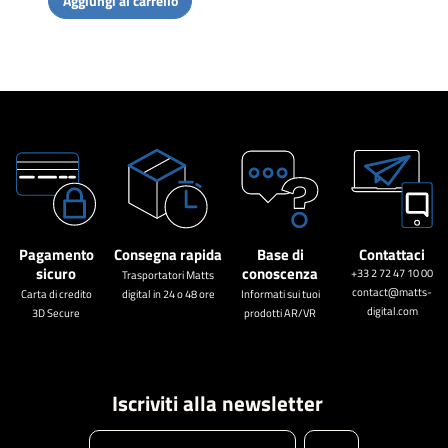
Aggiungi al carrello
Pagamento
Consegna rapida
Base di
Contattaci
sicuro
conoscenza
+33 2 72 47 10 00
Trasportatori Matts
contact@matts-
Carta di credito
digital in 24 o 48 ore
Informati sui tuoi
digital.com
3D Secure
prodotti AR/VR
Iscriviti alla newsletter