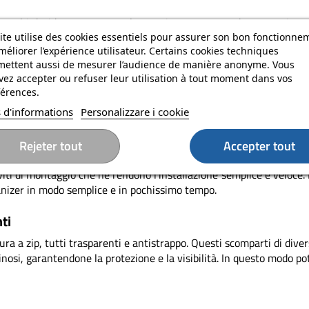
per chi desidera mantenere la propria attrezzatura ben organizzata
ite utilise des cookies essentiels pour assurer son bon fonctionne
valigia in uno spazio ordinato e ben organizzato.
méliorer l’expérience utilisateur. Certains cookies techniques
mettent aussi de mesurer l’audience de manière anonyme. Vous
ez accepter ou refuser leur utilisation à tout moment dans vos
mente progettato per contenere vari materiali, cavi di alimenta
érences.
i mano e ben visibile. Non sarà più necessario cercare a lungo e no
 d'informations
Personalizzare i cookie
Rejeter tout
Accepter tout
viti di montaggio che ne rendono l'installazione semplice e veloce
rganizer in modo semplice e in pochissimo tempo.
ti
ura a zip, tutti trasparenti e antistrappo. Questi scomparti di d
minosi, garantendone la protezione e la visibilità. In questo modo p