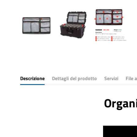
Descrizione
Dettagli del prodotto
Servizi
File a
Organi