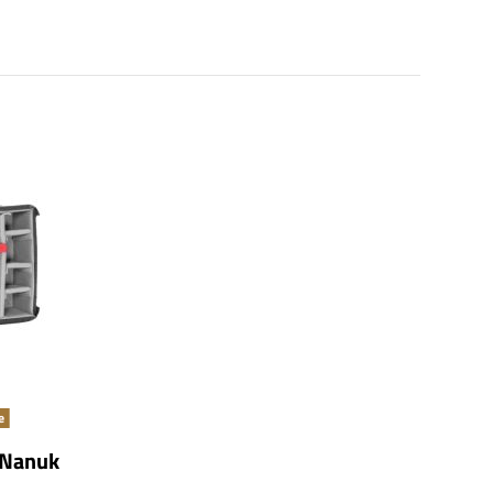
e
r Nanuk