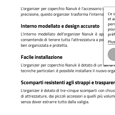
L'organizer per coperchio Nanuk è l'accessorio ideale 
Ce s
precisione, questo organizer trasforma l'interno della 
et a
per
Interno modellato e design accurato
pouv
L'interno modellato dell'organizer Nanuk è apposita
préf
consentendo di tenere tutta l'attrezzatura a portata d
Plus
ben organizzata e protetta.
Facile installazione
L'organizer per coperchio Nanuk è dotato di un set di 
tecniche particolari: è possibile installare il nuovo o
Scomparti resistenti agli strappi e trasparen
L'organizer è dotato di tre-cinque scomparti con chius
di attrezzature, dai piccoli accessori a quelli più volu
senza dover estrarre tutto dalla valigia.