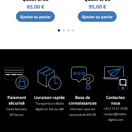
65,00 €
95,00 €
Ajouter au panier
Ajouter au panier
Paiement
Livraison rapide
Base de
Contactez
sécurisé
connaissances
nous
Transporteurs Matts
+33 2 72 47 10 00
Carte bancaire
digital en 24h ou 48h
Informez-vous sur
contact@matts-
3D Secure
vos produits AR/VR
digital.com