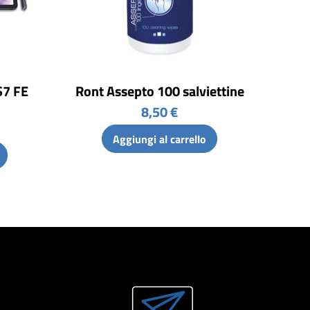
S7 FE
Ront Assepto 100 salviettine
8,50 €
Aggiungi al carrello