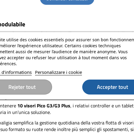
modulabile
tata di un sistema di ricarica intelligente e di un router Wi-Fi 6
ite utilise des cookies essentiels pour assurer son bon fonctionne
méliorer l’expérience utilisateur. Certains cookies techniques
mettent aussi de mesurer l’audience de manière anonyme. Vous
ez accepter ou refuser leur utilisation à tout moment dans vos
érences.
ofessionale
 d'informations
Personalizzare i cookie
oni la tua valigetta in base al tuo utilizzo: dimostrazione comme
Rejeter tout
Accepter tout
 VR professionali
contenere
10 visori Pico
G3/G3 Plus
, i relativi controller e un tabl
ria in un'unica soluzione.
valigia semplifica la gestione quotidiana della vostra flotta di visori
suo formato su ruote rende inoltre più semplici gli spostamenti, sia c