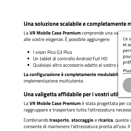
Una soluzione scalabile e completamente 
La
VR Mobile Case Premium
comprende una valigia do
alle vostre esigenze. È possibile aggiungere:
Ce s
et a
per
I visori Pico G3 Plus
pouv
Un tablet di controllo Android Full HD
préf
Qualsiasi altro accessorio adatto al vostro uso pr
Plus
La configurazione è completamente modulabile.
Comp
implementazione multiutente.
Una valigetta affidabile per i vostri utilizzi
La
VR Mobile Case Premium
è stata progettata per 
raggruppare e trasportare tutta l'attrezzatura necessa
Combinando
trasporto
,
stoccaggio
e
ricarica
, questa 
consente di mantenere l’attrezzatura pronta all’uso. Il 