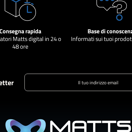
Consegna rapida
Base di conoscen
atori Matts digital in 24 o
Informati sui tuoi prodo
48 ore
letter