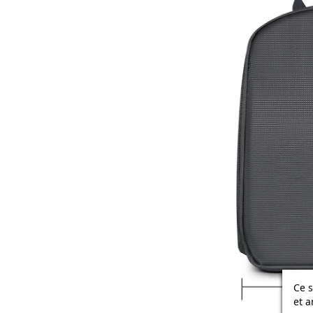
Ce s
et a