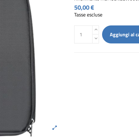
50,00 €
Tasse escluse
Aggiungi al c