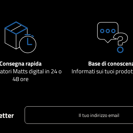
Consegna rapida
Base di conoscen
atori Matts digital in 24 o
Informati sui tuoi prodo
48 ore
letter