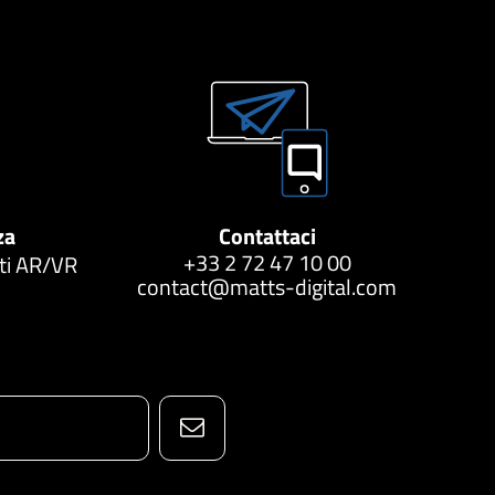
za
Contattaci
+33 2 72 47 10 00
tti AR/VR
contact@matts-digital.com