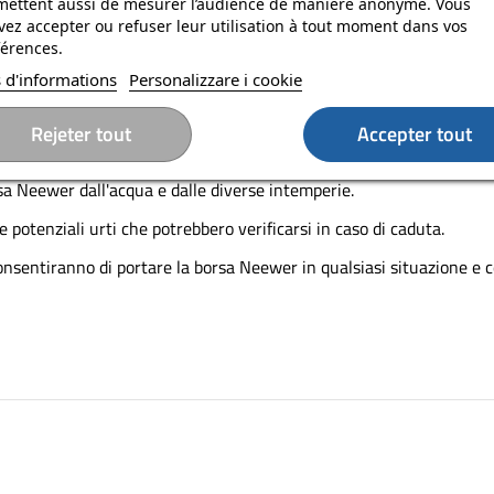
mettent aussi de mesurer l’audience de manière anonyme. Vous
ez accepter ou refuser leur utilisation à tout moment dans vos
Domande? Contattaci
érences.
 d'informations
Personalizzare i cookie
Rejeter tout
Accepter tout
 scomparti disponibili per riporre e organizzare la tua attrez
sa Neewer dall'acqua e dalle diverse intemperie.
e potenziali urti che potrebbero verificarsi in caso di caduta.
 consentiranno di portare la borsa Neewer in qualsiasi situazione e