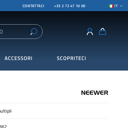
CONTATTACI
+33 2 72 47 10 00
IT
ACCESSORI
SCOPRITECI
ltipli
362