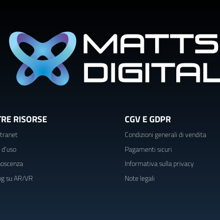
TRE RISORSE
CGV E GDPR
tranet
Condizioni generali di vendita
i d'uso
Pagamenti sicuri
noscenza
Informativa sulla privacy
log su AR/VR
Note legali