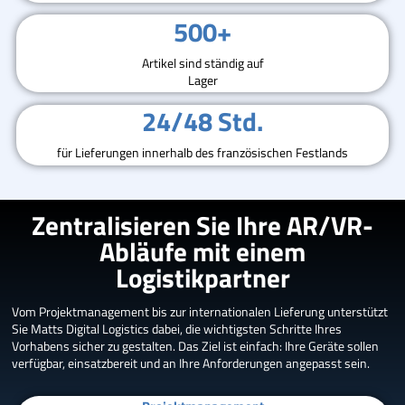
500+
Artikel sind ständig auf
Lager
24/48 Std.
für Lieferungen innerhalb des französischen Festlands
Zentralisieren Sie Ihre AR/VR-
Abläufe mit einem
Logistikpartner
Vom Projektmanagement bis zur internationalen Lieferung unterstützt
Sie Matts Digital Logistics dabei, die wichtigsten Schritte Ihres
Vorhabens sicher zu gestalten. Das Ziel ist einfach: Ihre Geräte sollen
verfügbar, einsatzbereit und an Ihre Anforderungen angepasst sein.