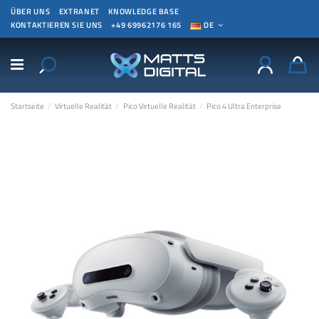
ÜBER UNS
EXTRANET
KNOWLEDGE BASE
KONTAKTIEREN SIE UNS
+49 69962176 165
DE
Startseite
Virtuelle Realität
Pico Virtuelle Realität
Pico 4 Ultra Enterprise