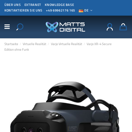
ÜBER UNS
EXTRANET
KNOWLEDGE BASE
KONTAKTIEREN SIE UNS
+49 69962176 165
DE
Startseite
Virtuelle Realität
Varjo Virtuelle Realität
Varjo XR-4 Secure
Edition ohne Funk