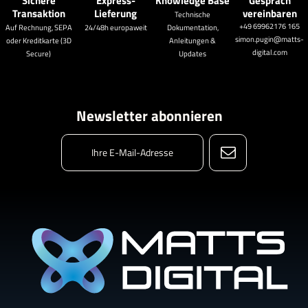
Sichere
Express-
Knowledge Base
Gespräch
Transaktion
Lieferung
vereinbaren
Technische
+49 69962176 165
Auf Rechnung, SEPA
24/48h europaweit
Dokumentation,
simon.pugin@matts-
oder Kreditkarte (3D
Anleitungen &
digital.com
Secure)
Updates
Newsletter abonnieren