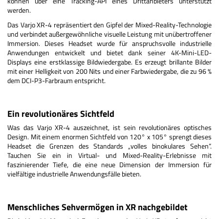
können über eine Tracking-API eines Drittanbieters unterstützt
werden.
Das Varjo XR-4 repräsentiert den Gipfel der Mixed-Reality-Technologie
und verbindet außergewöhnliche visuelle Leistung mit unübertroffener
Immersion. Dieses Headset wurde für anspruchsvolle industrielle
Anwendungen entwickelt und bietet dank seiner 4K-Mini-LED-
Displays eine erstklassige Bildwiedergabe. Es erzeugt brillante Bilder
mit einer Helligkeit von 200 Nits und einer Farbwiedergabe, die zu 96 %
dem DCI-P3-Farbraum entspricht.
Ein revolutionäres Sichtfeld
Was das Varjo XR-4 auszeichnet, ist sein revolutionäres optisches
Design. Mit einem enormen Sichtfeld von 120° x 105° sprengt dieses
Headset die Grenzen des Standards „volles binokulares Sehen”.
Tauchen Sie ein in Virtual- und Mixed-Reality-Erlebnisse mit
faszinierender Tiefe, die eine neue Dimension der Immersion für
vielfältige industrielle Anwendungsfälle bieten.
Menschliches Sehvermögen in XR nachgebildet