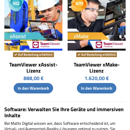
Auf Bestellung erhältlich
Auf Bestellung erhältlich
TeamViewer xAssist-
TeamViewer xMake-
Lizenz
Lizenz
888,00 €
1.620,00 €
In den Warenkorb
In den Warenkorb
Software: Verwalten Sie Ihre Geräte und immersiven
Inhalte
Bei Matts Digital wissen wir, dass Software entscheidend ist, um
Virtual- und Augmented-Reality-Lösungen optimal zu nutzen. Sie