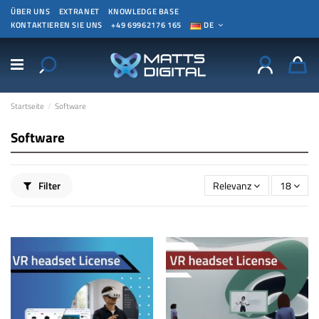
ÜBER UNS
EXTRANET
KNOWLEDGE BASE
KONTAKTIEREN SIE UNS
+49 69962176 165
DE
Startseite
Software
Software
Filter
Relevanz
18