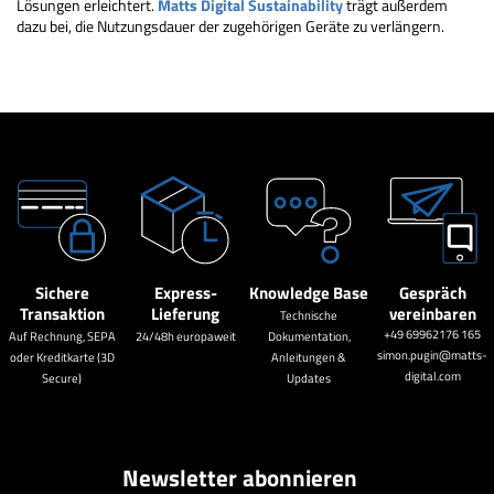
Lösungen erleichtert.
Matts Digital Sustainability
trägt außerdem
dazu bei, die Nutzungsdauer der zugehörigen Geräte zu verlängern.
Sichere
Express-
Knowledge Base
Gespräch
Transaktion
Lieferung
vereinbaren
Technische
+49 69962176 165
Auf Rechnung, SEPA
24/48h europaweit
Dokumentation,
simon.pugin@matts-
oder Kreditkarte (3D
Anleitungen &
digital.com
Secure)
Updates
Newsletter abonnieren