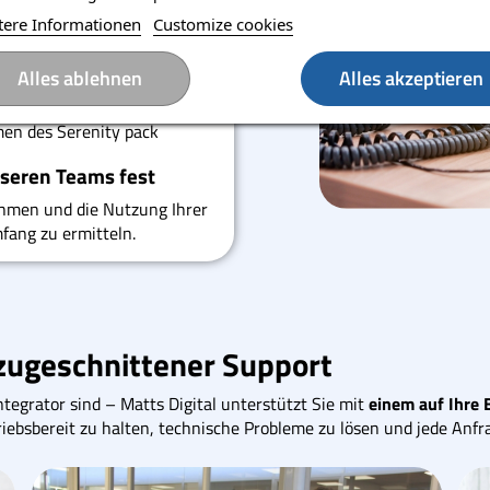
m Kundendienst des
tere Informationen
Customize cookies
r Herstellergarantie
Alles ablehnen
Alles akzeptieren
eichterung der
men des Serenity pack
nseren Teams fest
nehmen und die Nutzung Ihrer
ang zu ermitteln.
 zugeschnittener Support
tegrator sind – Matts Digital unterstützt Sie mit
einem auf Ihre 
iebsbereit zu halten, technische Probleme zu lösen und jede Anfra