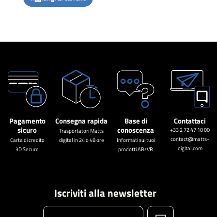
Pagamento
Consegna rapida
Base di
Contattaci
sicuro
conoscenza
+33 2 72 47 10 00
Trasportatori Matts
contact@matts-
Carta di credito
digital in 24 o 48 ore
Informati sui tuoi
digital.com
3D Secure
prodotti AR/VR
Iscriviti alla newsletter