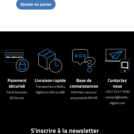
Ajouter au panier
Paiement
Livraison rapide
Base de
Contactez
sécurisé
connaissances
nous
Transporteurs Matts
+33 2 72 47 10 00
Carte bancaire
digital en 24h ou 48h
Informez-vous sur
contact@matts-
3D Secure
vos produits AR/VR
digital.com
S'inscrire à la newsletter