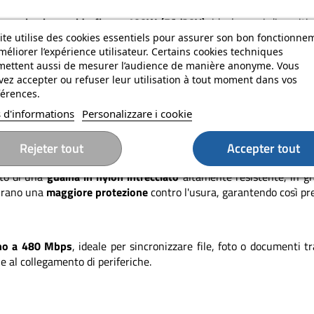
 una
ricarica rapida fino a 100W (5A/20V)
, ideale per i dispositi
e alla sua lunghezza di
3 metri
, offre un utilizzo flessibile, sia in uf
ite utilise des cookies essentiels pour assurer son bon fonctionne
méliorer l’expérience utilisateur. Certains cookies techniques
mettent aussi de mesurer l’audience de manière anonyme. Vous
ez accepter ou refuser leur utilisation à tout moment dans vos
r migliorare il comfort di utilizzo e prolungare la durata del cavo.
érences.
igente offre anche una migliore ergonomia: è possibile caricare il 
 d'informations
Personalizzare i cookie
Rejeter tout
Accepter tout
to di una
guaina in nylon intrecciato
altamente resistente, in gr
curano una
maggiore protezione
contro l'usura, garantendo così pr
ino a 480 Mbps
, ideale per sincronizzare file, foto o documenti tr
e al collegamento di periferiche.