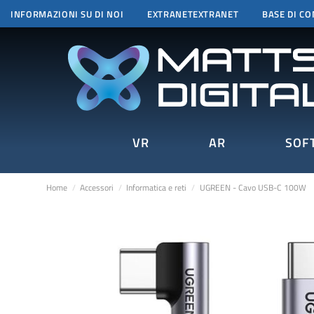
INFORMAZIONI SU DI NOI
EXTRANETEXTRANET
BASE DI C
VR
AR
SOF
Home
Accessori
Informatica e reti
UGREEN - Cavo USB-C 100W