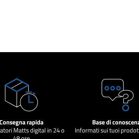
Consegna rapida
Base di conoscen
atori Matts digital in 24 o
Informati sui tuoi prodo
48 ore