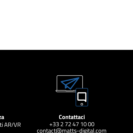
za
Contattaci
+33 2 72 47 10 00
tti AR/VR
contact@matts-digital.com