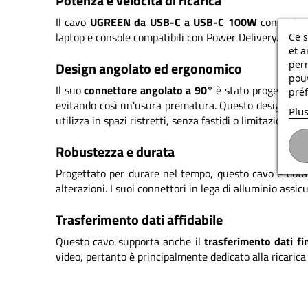
Potenza e velocità di ricarica
Il cavo
UGREEN da USB-C a USB-C 100W
consente
laptop e console compatibili con Power Delivery. Grazi
Ce s
et a
Design angolato ed ergonomico
per
pouv
Il suo
connettore angolato a 90°
è stato progettato pe
préf
evitando così un'usura prematura. Questo design intell
Plus
utilizza in spazi ristretti, senza fastidi o limitazioni.
Robustezza e durata
Progettato per durare nel tempo, questo cavo è dota
alterazioni. I suoi connettori in lega di alluminio assi
Trasferimento dati affidabile
Questo cavo supporta anche il
trasferimento dati f
video, pertanto è principalmente dedicato alla ricarica 