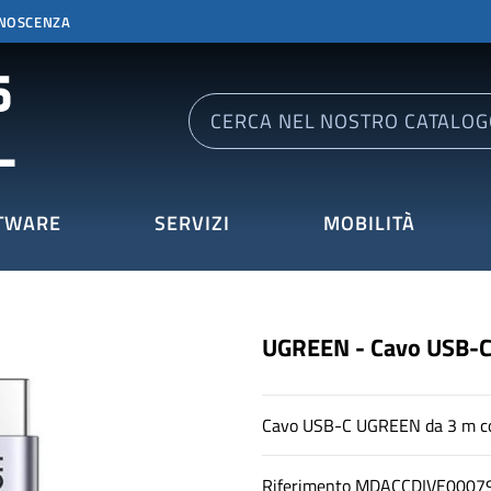
ONOSCENZA
TWARE
SERVIZI
MOBILITÀ
UGREEN - Cavo USB-
Cavo USB-C UGREEN da 3 m con
Riferimento
MDACCDIVE0007