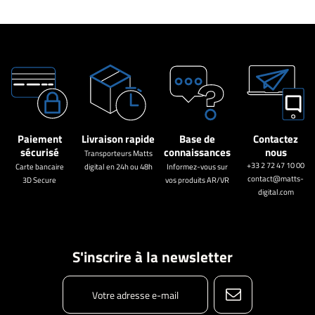
Paiement
Livraison rapide
Base de
Contactez
sécurisé
connaissances
nous
Transporteurs Matts
+33 2 72 47 10 00
Carte bancaire
digital en 24h ou 48h
Informez-vous sur
contact@matts-
3D Secure
vos produits AR/VR
digital.com
S'inscrire à la newsletter