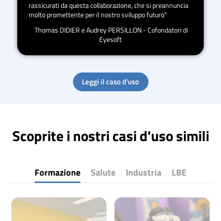
rassicurati da questa collaborazione, che si preannuncia
molto promettente per il nostro sviluppo futuro"
Thomas DIDIER e Audrey PERSILLON - Cofondatori di
Eyesoft
Leggi il caso d'uso
Scoprite i nostri casi d'uso simili
Formazione
Salute
Industria
LBE