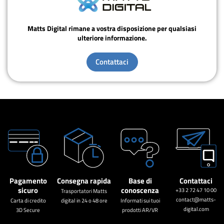
Matts Digital rimane a vostra disposizione per qualsiasi
ulteriore informazione.
Contattaci
Pagamento
Consegna rapida
Base di
Contattaci
sicuro
conoscenza
+33 2 72 47 10 00
Trasportatori Matts
contact@matts-
Carta di credito
digital in 24 o 48 ore
Informati sui tuoi
digital.com
3D Secure
prodotti AR/VR