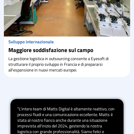
Sviluppo internazionale
Maggiore soddisfazione sul campo
La gestione logistica in outsourcing consente a Eyesoft di
strutturare il proprio sviluppo in Francia e di prepararsi
all'espansione in nuovi mercati europei.
"L'intero team di Matts Digital è altamente reattivo, con
processi fluidi e una comunicazione eccellente. Matts è
stata al nostro fianco anche durante una situazione
imprevista all'inizio del 2024, gestendo la nostra
logistica con grande professionalità. Siamo felici e