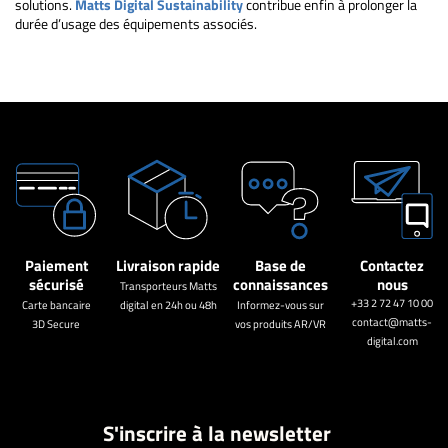
solutions.
Matts Digital Sustainability
contribue enfin à prolonger la
durée d’usage des équipements associés.
Paiement
Livraison rapide
Base de
Contactez
sécurisé
connaissances
nous
Transporteurs Matts
+33 2 72 47 10 00
Carte bancaire
digital en 24h ou 48h
Informez-vous sur
contact@matts-
3D Secure
vos produits AR/VR
digital.com
S'inscrire à la newsletter